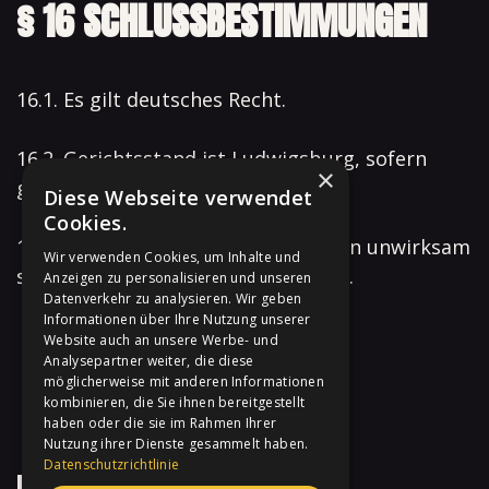
§ 16 SCHLUSSBESTIMMUNGEN
16.1. Es gilt deutsches Recht.
16.2. Gerichtsstand ist Ludwigsburg, sofern
×
gesetzlich zulässig.
Diese Webseite verwendet
Cookies.
16.3. Sollten einzelne Bestimmungen unwirksam
Wir verwenden Cookies, um Inhalte und
sein, bleibt der Rest der AGB gültig.
Anzeigen zu personalisieren und unseren
Datenverkehr zu analysieren. Wir geben
Informationen über Ihre Nutzung unserer
Website auch an unsere Werbe- und
Analysepartner weiter, die diese
möglicherweise mit anderen Informationen
kombinieren, die Sie ihnen bereitgestellt
haben oder die sie im Rahmen Ihrer
Nutzung ihrer Dienste gesammelt haben.
Datenschutzrichtlinie
Impressum